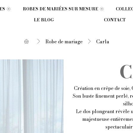
OPEN COLLECTION DE ROBES DE MARIÉES
OPEN ROBES 
ES
ROBES DE MARIÉES SUR MESURE
COLLEC
LE BLOG
CONTACT
Robe de mariage
Carla
C
Création en crêpe de soie, 
Son buste finement perlé, r
silh
Le dos plongeant révèle un
majestueuse entièremen
spectaculair