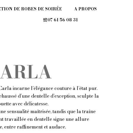
DE MARIÉES SUR MESURE
TION DE ROBES DE SOIRÉE
A PROPOS
07 61 56 08 31
ARLA
Carla incarne l’élégance couture à l’état pur.
ehaussé d’une dentelle d’exception, sculpte la
ouette avec délicatesse.
e sensualité maîtrisée, tandis que la traîne
t travaillée en dentelle signe une allure
e, entre raffinement et audace.