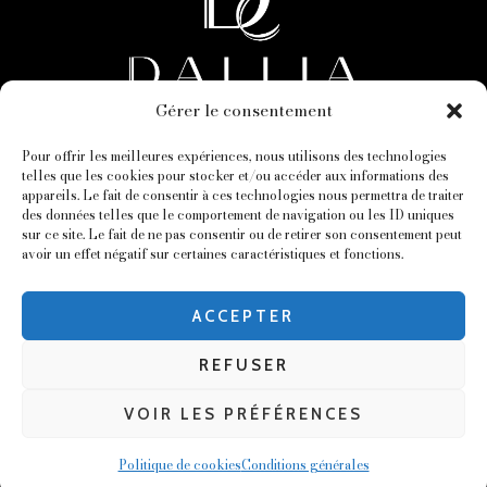
Gérer le consentement
Pour offrir les meilleures expériences, nous utilisons des technologies
Politique de Confidentialité
telles que les cookies pour stocker et/ou accéder aux informations des
appareils. Le fait de consentir à ces technologies nous permettra de traiter
Politique des Cookies
des données telles que le comportement de navigation ou les ID uniques
sur ce site. Le fait de ne pas consentir ou de retirer son consentement peut
avoir un effet négatif sur certaines caractéristiques et fonctions.
Copyright © 2024. Dallia Création - Tous droits réservés
Site réalisé par X MARKETING
ACCEPTER
Optimisé par SFI
REFUSER
VOIR LES PRÉFÉRENCES
Création de robes de mariée sur
mesure à Saint-Étienne et alentours
Politique de cookies
Conditions générales
Marriage
Sur mesure
Soirée
Accueil
Contact
Appel